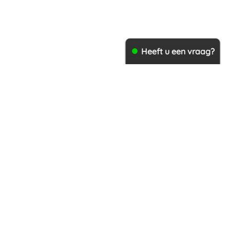
Heeft u een vraag?
Mijn account
Contact
GV7VN
Collection
BE0762604991
Creations
België
Alle prijzen zijn Inclusief 21% BTW
Algemene
voorwaarden
Privacyverklaring