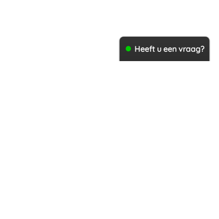
Heeft u een vraag?
Mijn account
Contact
GV7VN
Collection
BE0762604991
Creations
België
Alle prijzen zijn Inclusief 21% BTW
Algemene
voorwaarden
Privacyverklaring