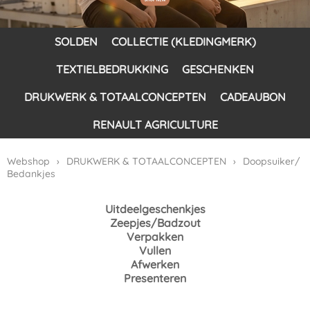
SOLDEN
COLLECTIE (KLEDINGMERK)
TEXTIELBEDRUKKING
GESCHENKEN
DRUKWERK & TOTAALCONCEPTEN
CADEAUBON
RENAULT AGRICULTURE
Webshop
›
DRUKWERK & TOTAALCONCEPTEN
›
Doopsuiker/
Bedankjes
Uitdeelgeschenkjes
Zeepjes/Badzout
Verpakken
Vullen
Afwerken
Presenteren