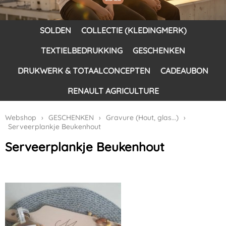
SOLDEN
COLLECTIE (KLEDINGMERK)
TEXTIELBEDRUKKING
GESCHENKEN
DRUKWERK & TOTAALCONCEPTEN
CADEAUBON
RENAULT AGRICULTURE
Webshop
›
GESCHENKEN
›
Gravure (Hout, glas...)
›
Serveerplankje Beukenhout
Serveerplankje Beukenhout