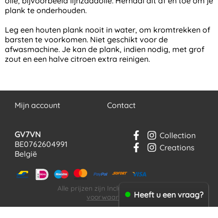
olie, bijvoorbeeld lijnzaadolie. Herhaal dit af en toe om je
plank te onderhouden.
Leg een houten plank nooit in water, om kromtrekken of
barsten te voorkomen. Niet geschikt voor de
afwasmachine. Je kan de plank, indien nodig, met grof
zout en een halve citroen extra reinigen.
Mijn account
Contact
GV7VN
Collection
BE0762604991
Creations
België
Alle prijzen zijn Inclusief 21% BTW
Algemene
Heeft u een vraag?
voorwaarden
Privacyverklaring