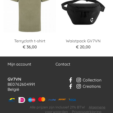
Terrycloth t-shirt
Waistpack GV7VN
€ 36,00
€ 20,00
Mijn account
Contact
GV7VN
Collection
BE0762604991
Creations
België
Alle prijzen zijn Inclusief 21% BTW
Algemene
voorwaarden
Privacyverklaring